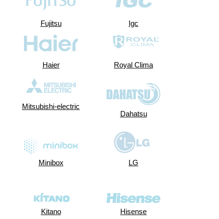
Fujitsu
Igc
haier
royal-clima
Haier
Royal Clima
mitsubishi-
electric
Dahatsu
Mitsubishi-electric
Dahatsu
Minibox
LG
Minibox
LG
Kitano
Hisense
Kitano
Hisense