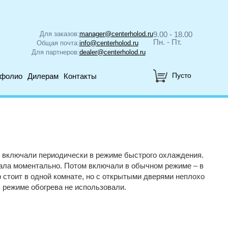
Для заказов:
manager@centerholod.ru
9.00 - 18.00
Пн. - Пт.
Общая почта:
info@centerholod.ru
Для партнеров:
dealer@centerholod.ru
Пусто
тфолио
Дилерам
Контакты
0 включали периодически в режиме быстрого охлаждения.
ала моментально. Потом включали в обычном режиме – в
р стоит в одной комнате, но с открытыми дверями неплохо
В режиме обогрева не использовали.