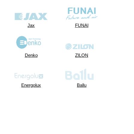
Jax
FUNAI
Jax
FUNAI
Denko
ZILON
Denko
ZILON
Energolux
Ballu
Energolux
Ballu