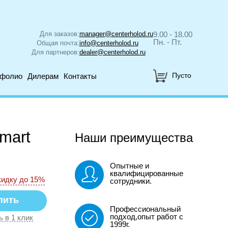
Для заказов:
manager@centerholod.ru
9.00 - 18.00
Пн. - Пт.
Общая почта:
info@centerholod.ru
Для партнеров:
dealer@centerholod.ru
Пусто
тфолио
Дилерам
Контакты
mart
Наши преимущества
Опытные и
квалифицированные
кидку до 15%
сотрудники.
Профессиональный
подход,опыт работ с
ь в 1 клик
1999г.