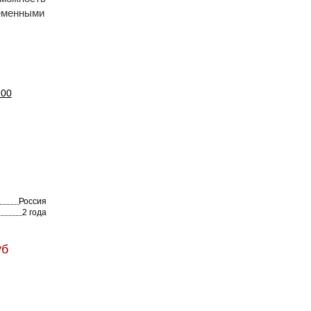
ременными
200
Россия
2 года
уб