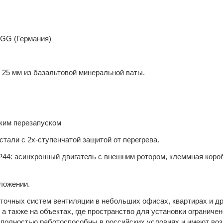
EGG (Германия)
 25 мм из базальтовой минеральной ваты.
ским перезапуском
али с 2х-ступенчатой защитой от перегрева.
44: асинхронный двигатель с внешним ротором, клеммная короб
оложении.
риточных систем вентиляции в небольших офисах, квартирах и д
также на объектах, где пространство для установки ограничен
 полностью работоспособны в российских условиях и имеют во