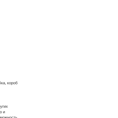
ка, короб
ругих
о и
зможность