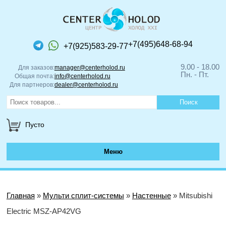
+7(495)648-68-94
+7(925)583-29-77
9.00 - 18.00
Для заказов:
manager@centerholod.ru
Пн. - Пт.
Общая почта:
info@centerholod.ru
Для партнеров:
dealer@centerholod.ru
Пусто
Меню
Главная
»
Мульти сплит-системы
»
Настенные
» Mitsubishi
Electric MSZ-AP42VG