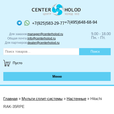
+7(495)648-68-94
+7(925)583-29-77
9.00 - 18.00
Для заказов:
manager@centerholod.ru
Пн. - Пт.
Общая почта:
info@centerholod.ru
Для партнеров:
dealer@centerholod.ru
Пусто
Меню
Главная
»
Мульти сплит-системы
»
Настенные
» Hitachi
RAK-35RPE