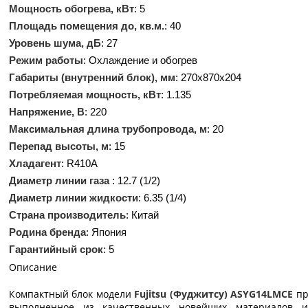
Мощность обогрева, кВт
: 5
Площадь помещения до, кв.м.
: 40
Уровень шума, дБ
: 27
Режим работы
: Охлаждение и обогрев
Габариты (внутренний блок), мм
: 270x870x204
Потребляемая мощность, кВт
: 1.135
Напряжение, В
: 220
Максимальная длина трубопровода, м
: 20
Перепад высоты, м
: 15
Хладагент
: R410A
Диаметр линии газа
: 12.7 (1/2)
Диаметр линии жидкости
: 6.35 (1/4)
Страна производитель
: Китай
Родина бренда
: Япония
Гарантийный срок
: 5
Описание
Компактный блок модели
Fujitsu (Фуджитсу) ASYG14LMCE
пр
выполненное из качественных новейших материалов 