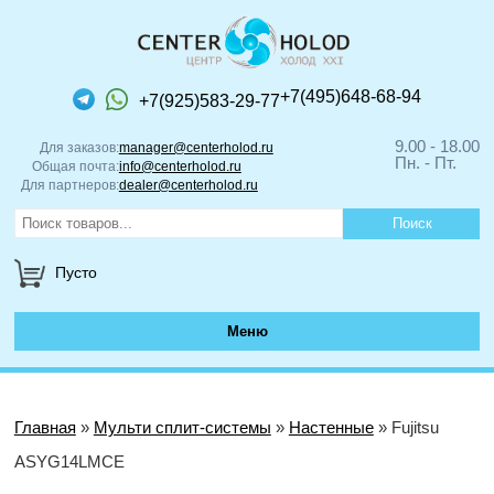
+7(495)648-68-94
+7(925)583-29-77
9.00 - 18.00
Для заказов:
manager@centerholod.ru
Пн. - Пт.
Общая почта:
info@centerholod.ru
Для партнеров:
dealer@centerholod.ru
Пусто
Меню
Главная
»
Мульти сплит-системы
»
Настенные
» Fujitsu
ASYG14LMCE