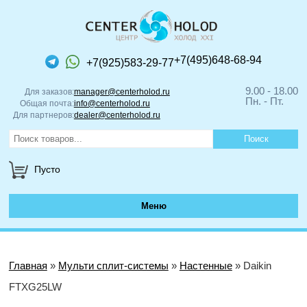
+7(495)648-68-94
+7(925)583-29-77
9.00 - 18.00
Для заказов:
manager@centerholod.ru
Пн. - Пт.
Общая почта:
info@centerholod.ru
Для партнеров:
dealer@centerholod.ru
Пусто
Меню
Главная
»
Мульти сплит-системы
»
Настенные
» Daikin
FTXG25LW