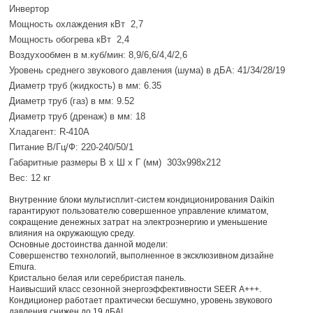
Инвертор
Мощность охлаждения кВт 2,7
Мощность обогрева кВт 2,4
Воздухообмен в м.куб/мин: 8,9/6,6/4,4/2,6
Уровень среднего звукового давления (шума) в дБА: 41/34/28/19
Диаметр труб (жидкость) в мм: 6.35
Диаметр труб (газ) в мм: 9.52
Диаметр труб (дренаж) в мм: 18
Хладагент: R-410A
Питание В/Гц/Ф: 220-240/50/1
Габаритные размеры В х Ш х Г (мм) 303x998x212
Вес: 12 кг
Внутренние блоки мультисплит-систем кондиционирования Daikin
гарантируют пользователю совершенное управление климатом,
сокращение денежных затрат на электроэнергию и уменьшение
влияния на окружающую среду.
Основные достоинства данной модели:
Совершенство технологий, выполненное в эксклюзивном дизайне
Emura.
Кристально белая или серебристая панель.
Наивысший класс сезонной энергоэффективности SEER А+++.
Кондиционер работает практически бесшумно, уровень звукового
давления снижен до 19 дБА!