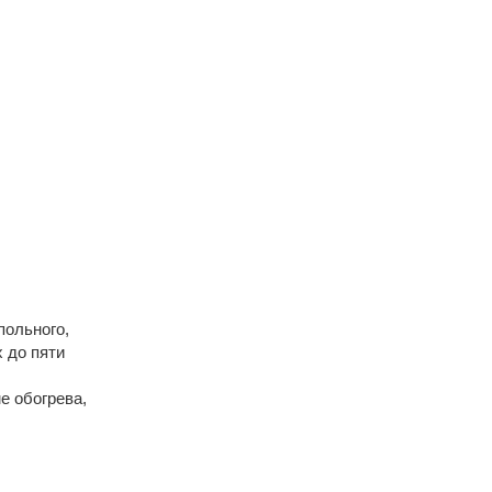
польного,
 до пяти
е обогрева,