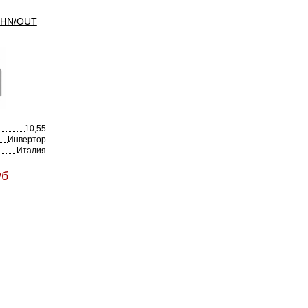
6HN/OUT
10,55
Инвертор
Италия
уб