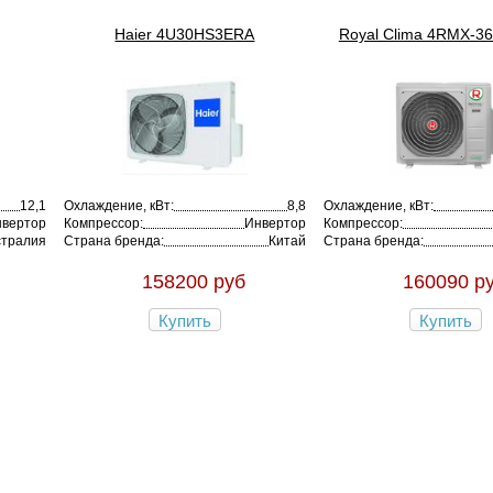
Haier 4U30HS3ERA
Royal Clima 4RMX-3
12,1
Охлаждение, кВт:
8,8
Охлаждение, кВт:
вертор
Компрессор:
Инвертор
Компрессор:
стралия
Страна бренда:
Китай
Страна бренда:
158200 руб
160090 р
Купить
Купить