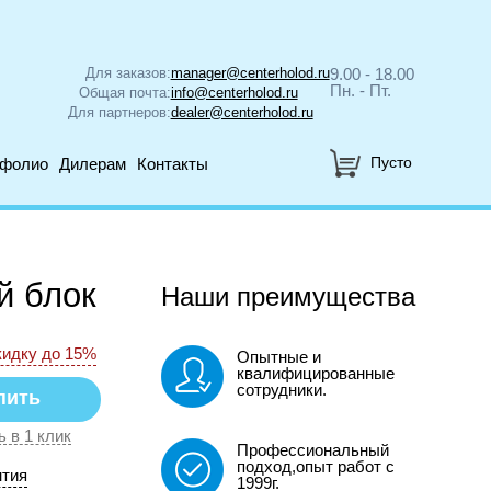
Для заказов:
manager@centerholod.ru
9.00 - 18.00
Пн. - Пт.
Общая почта:
info@centerholod.ru
Для партнеров:
dealer@centerholod.ru
Пусто
тфолио
Дилерам
Контакты
й блок
Наши преимущества
кидку до 15%
Опытные и
квалифицированные
сотрудники.
ь в 1 клик
Профессиональный
подход,опыт работ с
нтия
1999г.