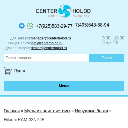
+7(495)648-68-94
+7(925)583-29-77
9.00 - 18.00
Для заказов:
manager@centerholod.ru
Пн. - Пт.
Общая почта:
info@centerholod.ru
Для партнеров:
dealer@centerholod.ru
Пусто
Меню
Главная
»
Мульти сплит-системы
»
Наружные блоки
»
Hitachi RAM-33NP2E