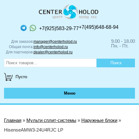
+7(495)648-68-94
+7(925)583-29-77
9.00 - 18.00
Для заказов:
manager@centerholod.ru
Пн. - Пт.
Общая почта:
info@centerholod.ru
Для партнеров:
dealer@centerholod.ru
Пусто
Меню
Главная
»
Мульти сплит-системы
»
Наружные блоки
»
HisenseAMW3-24U4RJC LP