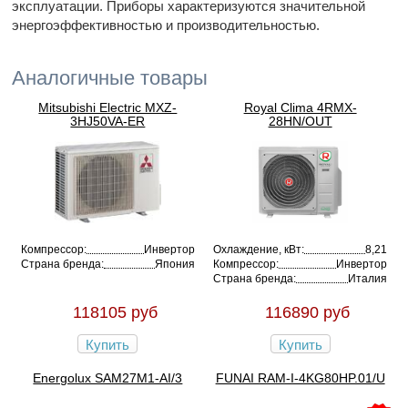
эксплуатации. Приборы характеризуются значительной
энергоэффективностью и производительностью.
Аналогичные товары
Mitsubishi Electric MXZ-
Royal Clima 4RMX-
3HJ50VA-ER
28HN/OUT
Компрессор:
Инвертор
Охлаждение, кВт:
8,21
Страна бренда:
Япония
Компрессор:
Инвертор
Страна бренда:
Италия
118105 руб
116890 руб
Купить
Купить
Energolux SAM27M1-AI/3
FUNAI RAM-I-4KG80HP.01/U