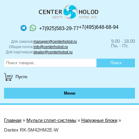
+7(495)648-68-94
+7(925)583-29-77
9.00 - 18.00
Для заказов:
manager@centerholod.ru
Пн. - Пт.
Общая почта:
info@centerholod.ru
Для партнеров:
dealer@centerholod.ru
Пусто
Меню
Главная
»
Мульти сплит-системы
»
Наружные блоки
»
Dantex RK-5M42HM2E-W