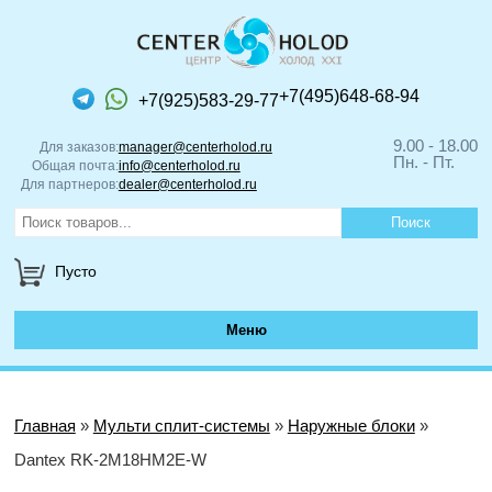
+7(495)648-68-94
+7(925)583-29-77
9.00 - 18.00
Для заказов:
manager@centerholod.ru
Пн. - Пт.
Общая почта:
info@centerholod.ru
Для партнеров:
dealer@centerholod.ru
Пусто
Меню
Главная
»
Мульти сплит-системы
»
Наружные блоки
»
Dantex RK-2M18HM2E-W