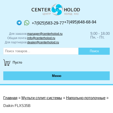
+7(495)648-68-94
+7(925)583-29-77
9.00 - 18.00
Для заказов:
manager@centerholod.ru
Пн. - Пт.
Общая почта:
info@centerholod.ru
Для партнеров:
dealer@centerholod.ru
Пусто
Меню
Главная
»
Мульти сплит-системы
»
Напольно-потолочные
»
Daikin FLXS35B