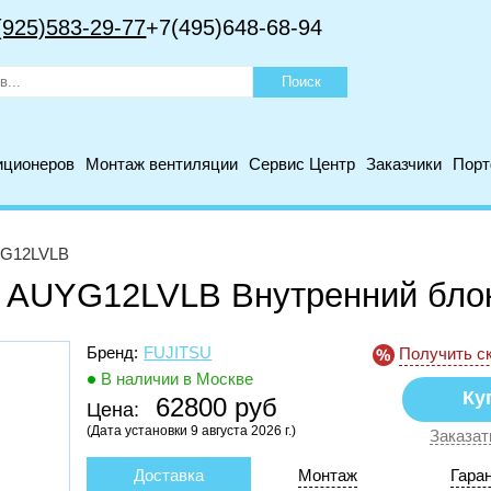
(925)583-29-77
+7(495)648-68-94
иционеров
Монтаж вентиляции
Сервис Центр
Заказчики
Пор
UYG12LVLB
su AUYG12LVLB Внутренний бло
Бренд:
FUJITSU
Получить с
В наличии в Москве
62800 руб
Цена:
(Дата установки 9 августа 2026 г.)
Заказат
Доставка
Монтаж
Гара