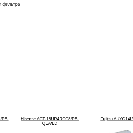
и фильтра
/PE-
Hisense ACT-18UR4RCC8/PE-
Fujitsu AUYG14
QEA/LD