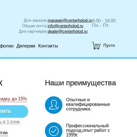
Для заказов:
manager@centerholod.ru
9.00 - 18.00
Пн. - Пт.
Общая почта:
info@centerholod.ru
Для партнеров:
dealer@centerholod.ru
Пусто
тфолио
Дилерам
Контакты
к
Наши преимущества
кидку до 15%
Опытные и
квалифицированные
сотрудники.
ь в 1 клик
Профессиональный
подход,опыт работ с
нтия
1999г.