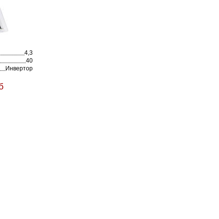
4,3
40
Инвертор
б