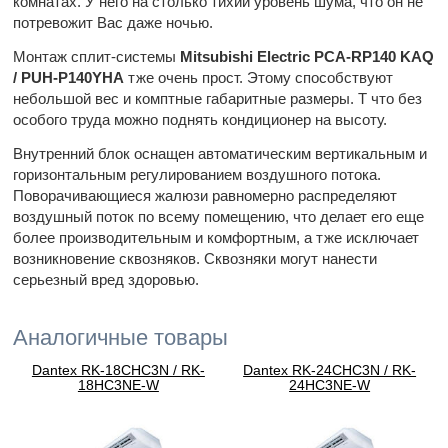
комнатах. У него на столько тихий уровень шума, что он не
потревожит Вас даже ночью.
Монтаж сплит-системы
Mitsubishi Electric PCA-RP140 KAQ
/ PUH-P140YHA
тже очень прост. Этому способствуют
небольшой вес и комптные габаритные размеры. Т что без
особого труда можно поднять кондиционер на высоту.
Внутренний блок оснащен автоматическим вертикальным и
горизонтальным регулированием воздушного потока.
Поворачивающиеся жалюзи равномерно распределяют
воздушный поток по всему помещению, что делает его еще
более производительным и комфортным, а тже исключает
возникновение сквозняков. Сквозняки могут нанести
серьезный вред здоровью.
Аналогичные товары
Dantex RK-18CHC3N / RK-
Dantex RK-24CHC3N / RK-
18HC3NE-W
24HC3NE-W