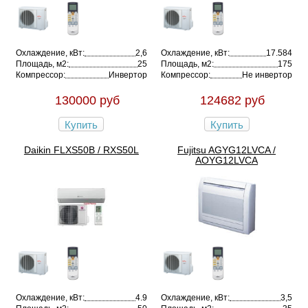
Охлаждение, кВт:
2,6
Охлаждение, кВт:
17.584
Площадь, м2:
25
Площадь, м2:
175
Компрессор:
Инвертор
Компрессор:
Не инвертор
130000 руб
124682 руб
Купить
Купить
Daikin FLXS50B / RXS50L
Fujitsu AGYG12LVCA /
AOYG12LVCA
Охлаждение, кВт:
4.9
Охлаждение, кВт:
3,5