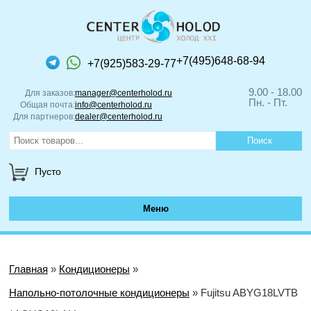
+7(495)648-68-94
+7(925)583-29-77
9.00 - 18.00
Для заказов:
manager@centerholod.ru
Пн. - Пт.
Общая почта:
info@centerholod.ru
Для партнеров:
dealer@centerholod.ru
Пусто
Меню
Главная
»
Кондиционеры
»
Напольно-потолочные кондиционеры
» Fujitsu ABYG18LVTB