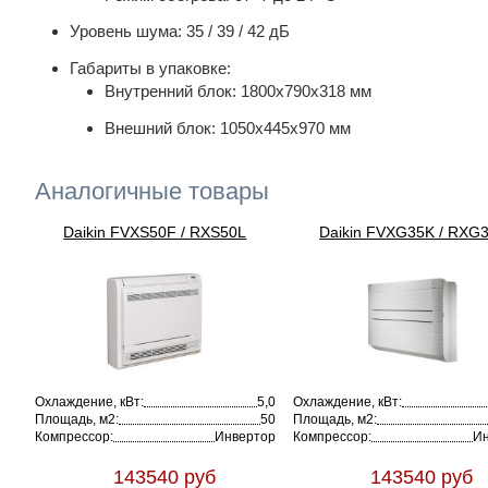
Уровень шума: 35 / 39 / 42 дБ
Габариты в упаковке:
Внутренний блок: 1800х790х318 мм
Внешний блок: 1050х445х970 мм
Аналогичные товары
Daikin FVXS50F / RXS50L
Daikin FVXG35K / RXG
Охлаждение, кВт:
5,0
Охлаждение, кВт:
Площадь, м2:
50
Площадь, м2:
Компрессор:
Инвертор
Компрессор:
Ин
143540 руб
143540 руб