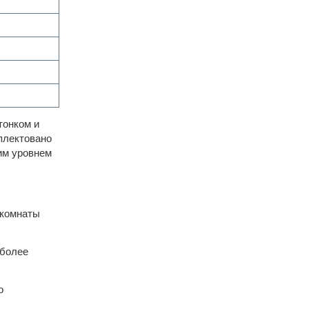
тонком и
плектовано
им уровнем
 комнаты
 более
о