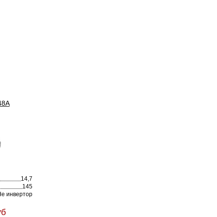
48A
14,7
145
Не инвертор
уб