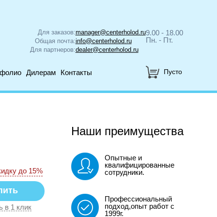
Для заказов:
manager@centerholod.ru
9.00 - 18.00
Пн. - Пт.
Общая почта:
info@centerholod.ru
Для партнеров:
dealer@centerholod.ru
Пусто
тфолио
Дилерам
Контакты
Наши преимущества
Опытные и
квалифицированные
кидку до 15%
сотрудники.
Профессиональный
подход,опыт работ с
ь в 1 клик
1999г.