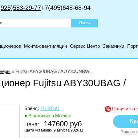
(925)583-29-77
+7(495)648-68-94
иционеров
Монтаж вентиляции
Сервис Центр
Заказчики
Пор
онеры
» Fujitsu ABY30UBAG / AOY30UNBWL
ционер Fujitsu ABY30UBAG /
Бренд:
FUJITSU
Получить с
В наличии в Москве
147600 руб
Цена:
(Дата установки 9 августа 2026 г.)
Заказат