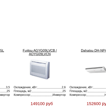
35L
Fujitsu AGYG09LVCB /
Dahatsu DH-NP
AOYG09LVCN
3,5
Охлаждение, кВт:
2,6
Охлаждение, кВт:
25
Площадь, м2:
25
Площадь, м2:
вертор
Компрессор:
Инвертор
Компрессор:
149100 руб
152600 р