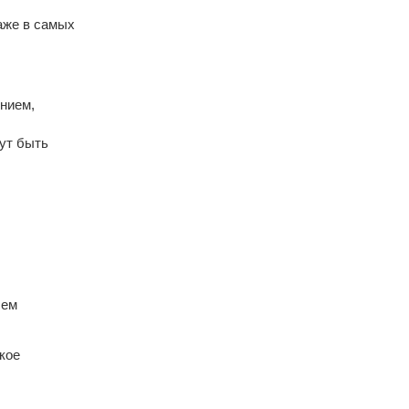
аже в самых
нием,
гут быть
сем
кое