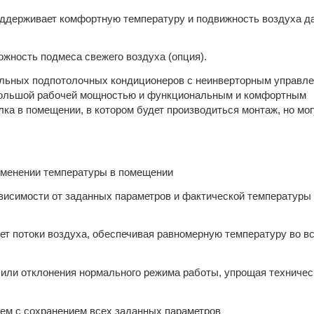
ддерживает комфортную температуру и подвижность воздуха д
ожность подмеса свежего воздуха (опция).
альных подпотолочных кондиционеров с неинверторным управле
большой рабочей мощностью и функциональным и комфортным
ка в помещении, в котором будет производиться монтаж, но мо
изменении температуры в помещении
висимости от заданных параметров и фактической температуры
ет потоки воздуха, обеспечивая равномерную температуру во в
 или отклонения нормального режима работы, упрощая техничес
ием с сохранением всех заданных параметров