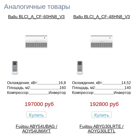
Аналогичные товары
Ballu BLCI_A_CF-60HN8_V3
Ballu BLCI_A_CF-48HN8_V3
Охлаждение, кВт:
16,8
Охлаждение, кВт:
14,52
Площадь, м2:
160
Площадь, м2:
140
Компрессор:
Инвертор
Компрессор:
Инвертор
197000 руб
192800 руб
Купить
Купить
Fujitsu ABY54UBAG /
Fujitsu ABYG30LRTE /
AOY54UMAYT
AOYG30LETL