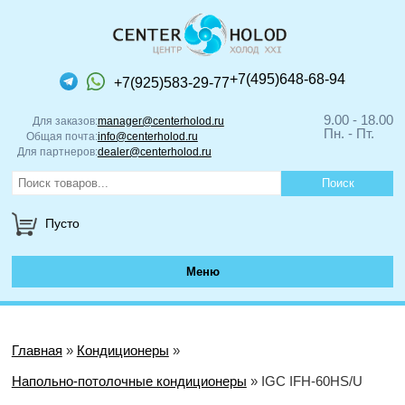
+7(495)648-68-94
+7(925)583-29-77
9.00 - 18.00
Для заказов:
manager@centerholod.ru
Пн. - Пт.
Общая почта:
info@centerholod.ru
Для партнеров:
dealer@centerholod.ru
Пусто
Меню
Главная
»
Кондиционеры
»
Напольно-потолочные кондиционеры
» IGC IFH-60HS/U