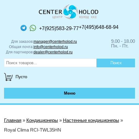
+7(495)648-68-94
+7(925)583-29-77
9.00 - 18.00
Для заказов:
manager@centerholod.ru
Пн. - Пт.
Общая почта:
info@centerholod.ru
Для партнеров:
dealer@centerholod.ru
Пусто
Меню
Главная
»
Кондиционеры
»
Настенные кондиционеры
»
Royal Clima RCI-TWL35HN