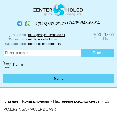
+7(495)648-68-94
+7(925)583-29-77
9.00 - 18.00
Для заказов:
manager@centerholod.ru
Пн. - Пт.
Общая почта:
info@centerholod.ru
Для партнеров:
dealer@centerholod.ru
Пусто
Меню
Главная
»
Кондиционеры
»
Настенные кондиционеры
» LG
P09EP2.NSAR/P09EP2.UA3R