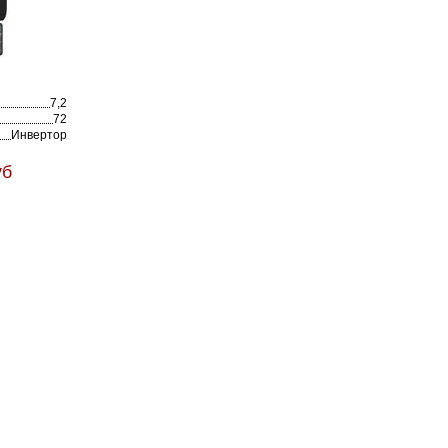
7,2
72
Инвертор
уб