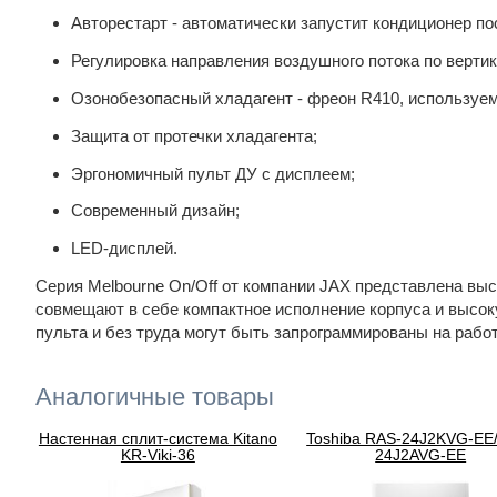
Авторестарт - автоматически запустит кондиционер п
Регулировка направления воздушного потока по вертик
Озонобезопасный хладагент - фреон R410, используем
Защита от протечки хладагента;
Эргономичный пульт ДУ с дисплеем;
Современный дизайн;
LED-дисплей.
Серия Melbourne On/Off от компании JAX представлена в
совмещают в себе компактное исполнение корпуса и высо
пульта и без труда могут быть запрограммированы на рабо
Аналогичные товары
Настенная сплит-система Kitano
Toshiba RAS-24J2KVG-EE
KR-Viki-36
24J2AVG-EE