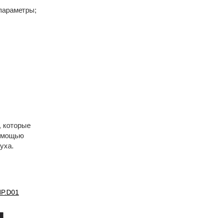
параметры;
, которые
помощью
уха.
HP.D01