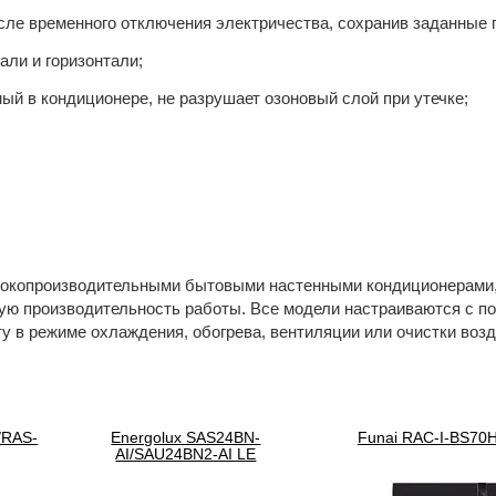
осле временного отключения электричества, сохранив заданные 
али и горизонтали;
ый в кондиционере, не разрушает озоновый слой при утечке;
ысокопроизводительными бытовыми настенными кондиционерами
кую производительность работы. Все модели настраиваются с 
ту в режиме охлаждения, обогрева, вентиляции или очистки возд
/RAS-
Energolux SAS24BN-
Funai RAC-I-BS70
AI/SAU24BN2-AI LE