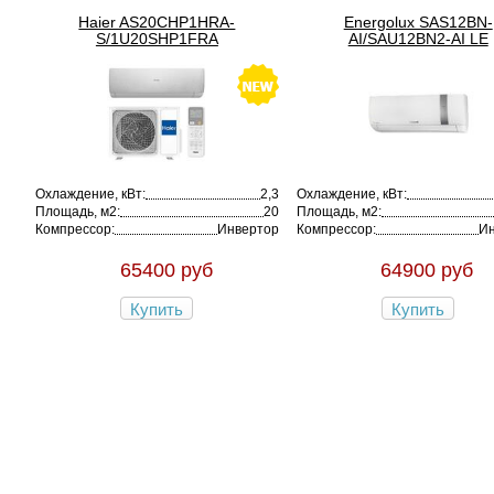
Haier AS20CHP1HRA-
Energolux SAS12BN-
S/1U20SHP1FRA
AI/SAU12BN2-AI LE
Охлаждение, кВт:
2,3
Охлаждение, кВт:
Площадь, м2:
20
Площадь, м2:
Компрессор:
Инвертор
Компрессор:
Ин
65400 руб
64900 руб
Купить
Купить