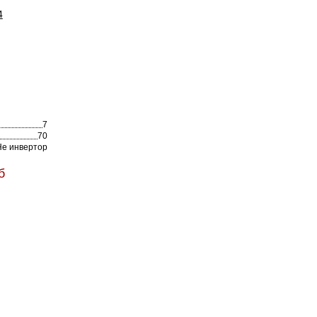
4
7
70
Не инвертор
б