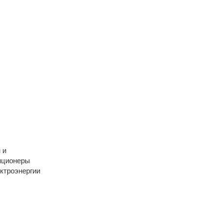
 и
диционеры
ктроэнергии