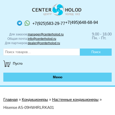
+7(495)648-68-94
+7(925)583-29-77
9.00 - 18.00
Для заказов:
manager@centerholod.ru
Пн. - Пт.
Общая почта:
info@centerholod.ru
Для партнеров:
dealer@centerholod.ru
Пусто
Меню
Главная
»
Кондиционеры
»
Настенные кондиционеры
»
Hisense AS-09HW4RLRKA01