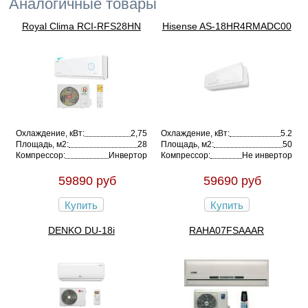
Аналогичные товары
Royal Clima RCI-RFS28HN
Hisense AS-18HR4RMADC00
Охлаждение, кВт:
2,75
Охлаждение, кВт:
5.2
Площадь, м2:
28
Площадь, м2:
50
Компрессор:
Инвертор
Компрессор:
Не инвертор
59890 руб
59690 руб
Купить
Купить
DENKO DU-18i
RAHA07FSAAAR