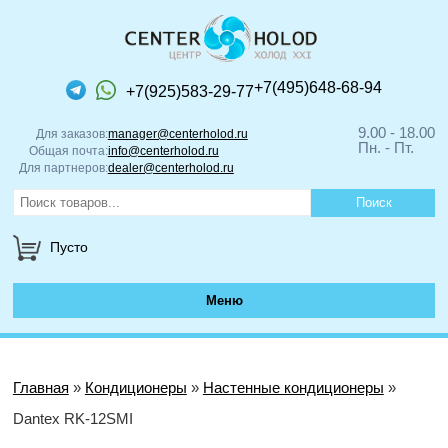
+7(495)648-68-94
+7(925)583-29-77
9.00 - 18.00
Для заказов:
manager@centerholod.ru
Пн. - Пт.
Общая почта:
info@centerholod.ru
Для партнеров:
dealer@centerholod.ru
Пусто
Меню
Главная
»
Кондиционеры
»
Настенные кондиционеры
»
Dantex RK-12SMI