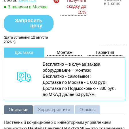
Получить
в 1 клик
скидку до
В наличии в Москве
15%
Запросить
цену
(Дата установки 12 августа
2026 г.)
Доставка
Монтаж
Гарантия
Бесплатно – в случае заказа
оборудование + монтаж;
Бесплатно - самовывоз;
Доставка по Москве - 1 000 руб;
Доставка по Подмосковью - 390 руб.
до МКАД далее 60 руб/км.
Описание
Характеристики
Отзывы
Настенный кондиционер с инверторным управлением
мощностью
Dantex
(Дантекс)
RK
-12
SMI
— это современная