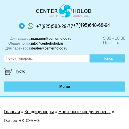
+7(495)648-68-94
+7(925)583-29-77
9.00 - 18.00
Для заказов:
manager@centerholod.ru
Пн. - Пт.
Общая почта:
info@centerholod.ru
Для партнеров:
dealer@centerholod.ru
Пусто
Меню
Главная
»
Кондиционеры
»
Настенные кондиционеры
»
Dantex RK-09SEG