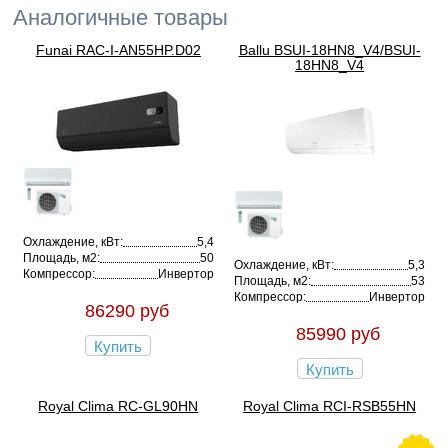
Аналогичные товары
Funai RAC-I-AN55HP.D02
Ballu BSUI-18HN8_V4/BSUI-
18HN8_V4
Охлаждение, кВт:
5,4
Площадь, м2:
50
Охлаждение, кВт:
5,3
Компрессор:
Инвертор
Площадь, м2:
53
Компрессор:
Инвертор
86290 руб
85990 руб
Купить
Купить
Royal Clima RC-GL90HN
Royal Clima RCI-RSB55HN