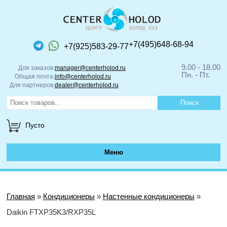
+7(495)648-68-94
+7(925)583-29-77
9.00 - 18.00
Для заказов:
manager@centerholod.ru
Пн. - Пт.
Общая почта:
info@centerholod.ru
Для партнеров:
dealer@centerholod.ru
Пусто
Меню
Главная
»
Кондиционеры
»
Настенные кондиционеры
»
Daikin FTXP35K3/RXP35L