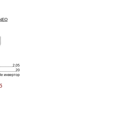
 NEO
2,05
20
Не инвертор
б