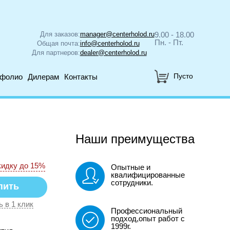
Для заказов:
manager@centerholod.ru
9.00 - 18.00
Пн. - Пт.
Общая почта:
info@centerholod.ru
Для партнеров:
dealer@centerholod.ru
Пусто
тфолио
Дилерам
Контакты
Наши преимущества
кидку до 15%
Опытные и
квалифицированные
сотрудники.
ь в 1 клик
Профессиональный
подход,опыт работ с
1999г.