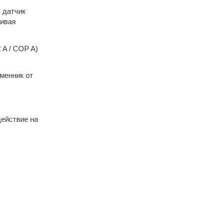
 датчик
чивая
 A / COP A)
менник от
действие на