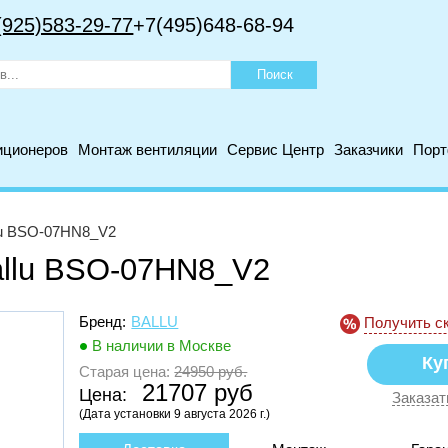
(925)583-29-77
+7(495)648-68-94
иционеров
Монтаж вентиляции
Сервис Центр
Заказчики
Пор
lu BSO-07HN8_V2
allu BSO-07HN8_V2
Бренд:
BALLU
Получить с
В наличии в Москве
Старая цена:
24950 руб.
21707 руб
Цена:
Заказат
(Дата установки 9 августа 2026 г.)