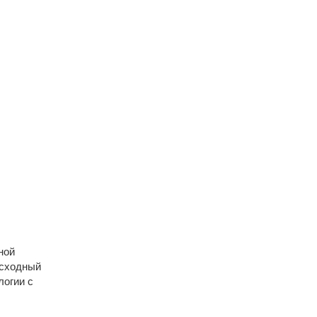
ной
осходный
логии с