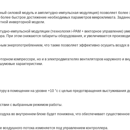
ьный силовой модуль и амплитудно-импульсная модуляция) позволяет более
я более быстрое достижение необходимых параметров микроклимата. Заданн
артной инверторной модели.
тудно-импульсной модуляции (технология i-PAM + векторное управление) ум
ра. При этом снижаются габариты оборудования, и увеличивается производ
ным энергопотреблением, что также позволяет эффективно осушить воздух 
торном компрессоре, но и в электродвигателях вентиляторов наружного и вн
 шумовые характеристики.
уру в помещении на уровне +10 °с с целью предотвращения выстуживания д
тствии с выбранным режимом работы.
здуха во внутреннем блоке будет понижена, что обеспечивает существенно
е воздушного потока изменяется под управлением контроллера.