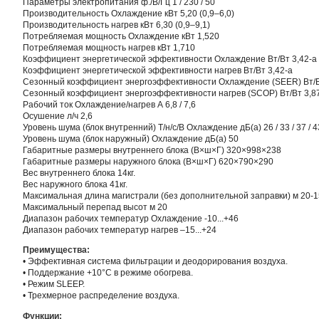
Параметры электропитания ф./В/Гц 1 / 230 / 50
Производительность Охлаждение кВт 5,20 (0,9–6,0)
Производительность нагрев кВт 6,30 (0,9–9,1)
Потребляемая мощность Охлаждение кВт 1,520
Потребляемая мощность нагрев кВт 1,710
Коэффициент энергетической эффективности Охлаждение Вт/Вт 3,42-а
Коэффициент энергетической эффективности нагрев Вт/Вт 3,42-а
Сезонный коэффициент энергоэффективности Охлаждение (SEER) Вт/В
Сезонный коэффициент энергоэффективности нагрев (SCOP) Вт/Вт 3,8
Рабочий ток Охлаждение/нагрев А 6,8 / 7,6
Осушение л/ч 2,6
Уровень шума (блок внутренний) Т/н/с/В Охлаждение дБ(а) 26 / 33 / 37 / 4
Уровень шума (блок наружный) Охлаждение дБ(а) 50
Габаритные размеры внутреннего блока (В×ш×Г) 320×998×238
Габаритные размеры наружного блока (В×ш×Г) 620×790×290
Вес внутреннего блока 14кг.
Вес наружного блока 41кг.
Максимальная длина магистрали (без дополнительной заправки) м 20-1
Максимальный перепад высот м 20
Диапазон рабочих температур Охлаждение -10...+46
Диапазон рабочих температур нагрев –15...+24
Преимущества:
• Эффективная система фильтрации и деодорирования воздуха.
• Поддержание +10°С в режиме обогрева.
• Режим SLEEP.
• Трехмерное распределение воздуха.
Функции: