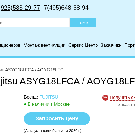
(925)583-29-77
+7(495)648-68-94
иционеров
Монтаж вентиляции
Сервис Центр
Заказчики
Пор
itsu ASYG18LFCA / AOYG18LFC
ujitsu ASYG18LFCA / AOYG18L
Бренд:
FUJITSU
Получить с
В наличии в Москве
Заказат
Запросить цену
(Дата установки 9 августа 2026 г.)