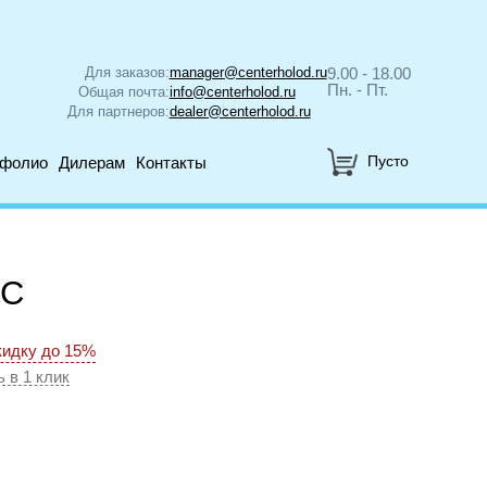
Для заказов:
manager@centerholod.ru
9.00 - 18.00
Пн. - Пт.
Общая почта:
info@centerholod.ru
Для партнеров:
dealer@centerholod.ru
Пусто
тфолио
Дилерам
Контакты
FC
кидку до 15%
ь в 1 клик