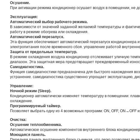
Осушение.
При активации режима кондиционер осушает воздух в помещении, не д
Эксплуатация:
Автоматический выбор рабочего режима.
В зависимости от значений заданной желаемой температуры и фактич
работу в режиме обогрева или охлаждения.
Автоматический перезапуск.
Эта функция обеспечивает автоматический перезапуск кондиционера и
электропитания после временного сбоя. управление работой внутренне
Защита от предельных температур.
В режиме охлаждения воздуха кондиционер отслеживает уличную темп
диапазон. Эта защитная мера предотвращает преждевременный износ и
Самодиагностика.
Функция самодиагностики предназначена для быстрого нахождения воз
устранение. самодиагностика существенно упрощает эксплуатацию, ди
Управление:
Ночной режим (Sleep).
Кондиционер автоматически изменяет температуру в помещении: плавно
охлаждение.
Программируемый таймер.
Позволяет выбрать одну из 4 возможных программ: ON, OFF, ON→OFF
Очистка:
Осушение теплообменника.
Автоматическое осушение компонентов внутреннего блока кондиционер
Моющаяся панель.
Передняя панель внутреннего блока съемная, что легко позволяет вымы