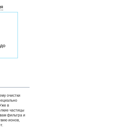
ия
 до
ему очистки
пециально
Уже в
елкие частицы
вам фильтра и
твию ионов,
т.