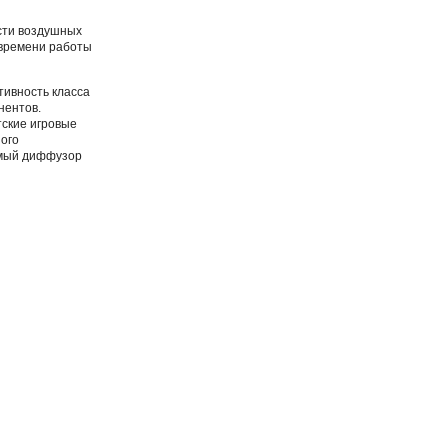
сти воздушных
 времени работы
ивность класса
нентов.
тские игровые
ого
емый диффузор