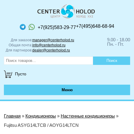
+7(495)648-68-94
+7(925)583-29-77
9.00 - 18.00
Для заказов:
manager@centerholod.ru
Пн. - Пт.
Общая почта:
info@centerholod.ru
Для партнеров:
dealer@centerholod.ru
Пусто
Меню
Главная
»
Кондиционеры
»
Настенные кондиционеры
»
Fujitsu ASYG14LTCB / AOYG14LTCN