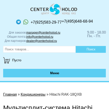
+7(495)648-68-94
+7(925)583-29-77
9.00 - 18.00
Для заказов:
manager@centerholod.ru
Пн. - Пт.
Общая почта:
info@centerholod.ru
Для партнеров:
dealer@centerholod.ru
Пусто
Меню
Главная
»
Кондиционеры
» Hitachi RAK-18QXB
Мультисплит-система Hitachi