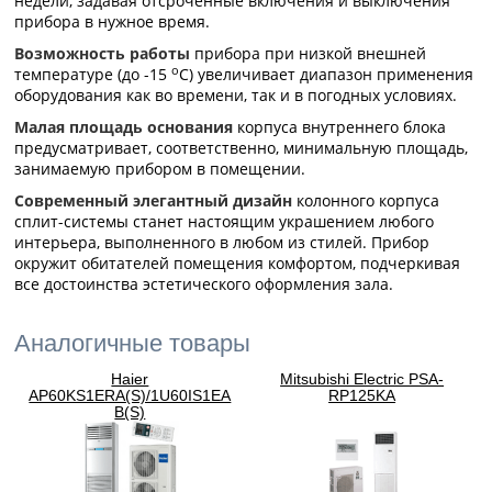
недели, задавая отсроченные включения и выключения
прибора в нужное время.
Возможность работы
прибора при низкой внешней
о
температуре (до -15
С) увеличивает диапазон применения
оборудования как во времени, так и в погодных условиях.
Малая площадь основания
корпуса внутреннего блока
предусматривает, соответственно, минимальную площадь,
занимаемую прибором в помещении.
Современный элегантный дизайн
колонного корпуса
сплит-системы станет настоящим украшением любого
интерьера, выполненного в любом из стилей. Прибор
окружит обитателей помещения комфортом, подчеркивая
все достоинства эстетического оформления зала.
Аналогичные товары
Haier
Mitsubishi Electric PSA-
AP60KS1ERA(S)/1U60IS1EA
RP125KA
B(S)