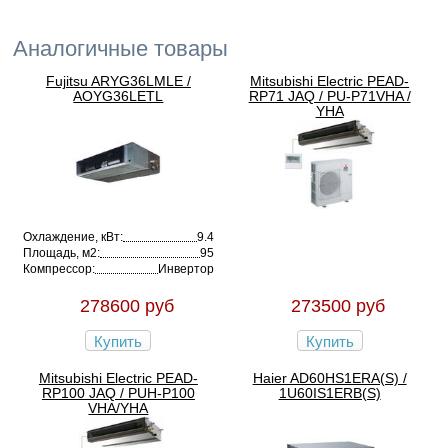
Аналогичные товары
Fujitsu ARYG36LMLE /
Mitsubishi Electric PEAD-
AOYG36LETL
RP71 JAQ / PU-P71VHA /
YHA
Охлаждение, кВт:
9.4
Площадь, м2:
95
Компрессор:
Инвертор
278600 руб
273500 руб
Купить
Купить
Mitsubishi Electric PEAD-
Haier AD60HS1ERA(S) /
RP100 JAQ / PUH-P100
1U60IS1ERB(S)
VHA/YHA