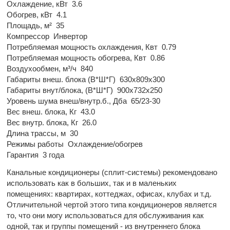
Охлаждение, кВт
3.6
Обогрев, кВт
4.1
Площадь, м²
35
Компрессор
Инвертор
Потребляемая мощность охлаждения, Квт
0.79
Потребляемая мощность обогрева, Квт
0.86
Воздухообмен, м³/ч
840
Габариты внеш. блока (В*Ш*Г)
630х809х300
Габариты внут/блока, (В*Ш*Г)
900х732х250
Уровень шума внеш/внутр.б., Дба
65/23-30
Вес внеш. блока, Кг
43.0
Вес внутр. блока, Кг
26.0
Длина трассы, м
30
Режимы работы
Охлаждение/обогрев
Гарантия
3 года
Канальные кондиционеры (сплит-системы) рекомендовано
использовать как в больших, так и в маленьких
помещениях: квартирах, коттеджах, офисах, клубах и т.д.
Отличительной чертой этого типа кондиционеров является
то, что они могу использоваться для обслуживания как
одной, так и группы помещений - из внутреннего блока