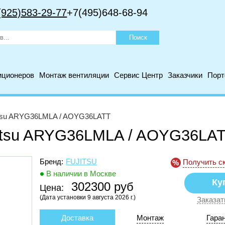
(925)583-29-77
+7(495)648-68-94
иционеров
Монтаж вентиляции
Сервис Центр
Заказчики
Пор
itsu ARYG36LMLA / AOYG36LATT
jitsu ARYG36LMLA / AOYG36LA
Бренд:
FUJITSU
Получить с
В наличии в Москве
302300 руб
Цена:
(Дата установки 9 августа 2026 г.)
Заказат
Доставка
Монтаж
Гара