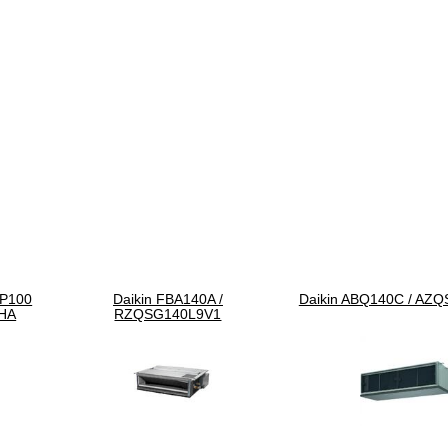
RP100
Daikin FBA140A /
Daikin ABQ140C / AZ
YHA
RZQSG140L9V1