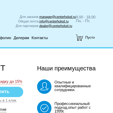
Для заказов:
manager@centerholod.ru
9.00 - 18.00
Пн. - Пт.
Общая почта:
info@centerholod.ru
Для партнеров:
dealer@centerholod.ru
Пусто
тфолио
Дилерам
Контакты
TT
Наши преимущества
кидку до 15%
Опытные и
квалифицированные
сотрудники.
ь в 1 клик
Профессиональный
подход,опыт работ с
нтия
1999г.