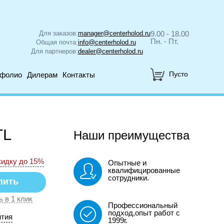
Для заказов:
manager@centerholod.ru
9.00 - 18.00
Пн. - Пт.
Общая почта:
info@centerholod.ru
Для партнеров:
dealer@centerholod.ru
Пусто
тфолио
Дилерам
Контакты
TL
Наши преимущества
кидку до 15%
Опытные и
квалифицированные
сотрудники.
ь в 1 клик
Профессиональный
подход,опыт работ с
нтия
1999г.