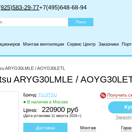
(925)583-29-77
+7(495)648-68-94
иционеров
Монтаж вентиляции
Сервис Центр
Заказчики
Пор
itsu ARYG30LMLE / AOYG30LETL
jitsu ARYG30LMLE / AOYG30LE
Бренд:
FUJITSU
Получить с
В наличии в Москве
220900 руб
Цена:
(Дата установки 11 августа 2026 г.)
Заказат
Доставка
Монтаж
Гара