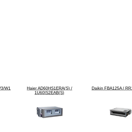
V3/W1
Haier AD60HS1ERA(S) /
Daikin FBA125A / R
1U60IS2EAB(S)