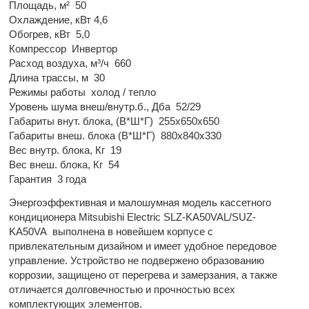
Площадь, м²
50
Охлаждение, кВт
4,6
Обогрев, кВт
5,0
Компрессор
Инвертор
Расход воздуха, м³/ч
660
Длина трассы, м
30
Режимы работы
холод / тепло
Уровень шума внеш/внутр.б., Дба
52/29
Габариты внут. блока, (В*Ш*Г)
255x650x650
Габариты внеш. блока (В*Ш*Г)
880x840x330
Вес внутр. блока, Кг
19
Вес внеш. блока, Кг
54
Гарантия
3 года
Энергоэффективная и малошумная модель кассетного
кондиционера Mitsubishi Electric SLZ-KA50VAL/SUZ-
KA50VA выполнена в новейшем корпусе с
привлекательным дизайном и имеет удобное передовое
управление. Устройство не подвержено образованию
коррозии, защищено от перегрева и замерзания, а также
отличается долговечностью и прочностью всех
комплектующих элементов.