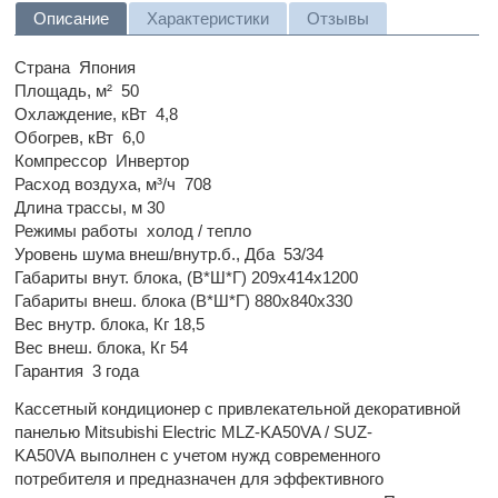
Описание
Характеристики
Отзывы
Страна
Япония
Площадь, м²
50
Охлаждение, кВт
4,8
Обогрев, кВт
6,0
Компрессор
Инвертор
Расход воздуха, м³/ч
708
Длина трассы, м
30
Режимы работы
холод / тепло
Уровень шума внеш/внутр.б., Дба
53/34
Габариты внут. блока, (В*Ш*Г)
209x414х1200
Габариты внеш. блока (В*Ш*Г)
880x840x330
Вес внутр. блока, Кг
18,5
Вес внеш. блока, Кг
54
Гарантия
3 года
Кассетный кондиционер с привлекательной декоративной
панелью Mitsubishi Electric MLZ-KA50VA / SUZ-
KA50VA выполнен с учетом нужд современного
потребителя и предназначен для эффективного