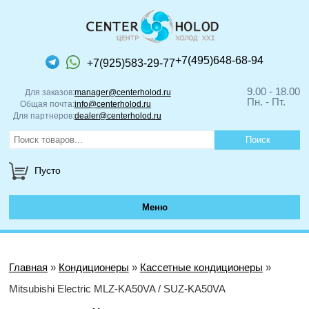
+7(495)648-68-94
+7(925)583-29-77
9.00 - 18.00
Для заказов:
manager@centerholod.ru
Пн. - Пт.
Общая почта:
info@centerholod.ru
Для партнеров:
dealer@centerholod.ru
Пусто
Меню
Главная
»
Кондиционеры
»
Кассетные кондиционеры
»
Mitsubishi Electric MLZ-KA50VA / SUZ-KA50VA