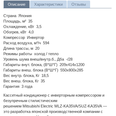
Описание
Характеристики
Отзывы
Страна
Япония
Площадь, м²
35
Охлаждение, кВт
3,5
Обогрев, кВт
4,0
Компрессор
Инвертор
Расход воздуха, м³/ч
594
Длина трассы, м
20
Режимы работы
холод / тепло
Уровень шума внеш/внутр.б., Дба
-/28
Габариты внут. блока, (В*Ш*Г)
209x414х1200
Габариты внеш. блока (В*Ш*Г)
550x800x285
Вес внутр. блока, Кг
18,5
Вес внеш. блока, Кг
35
Гарантия
3 года
Кассетный кондиционер с инверторным компрессором и
безупречным стилистическим
решением Mitsubishi Electric MLZ-KA35VA/SUZ-KA35VA —
это разработка японской производственной компании с