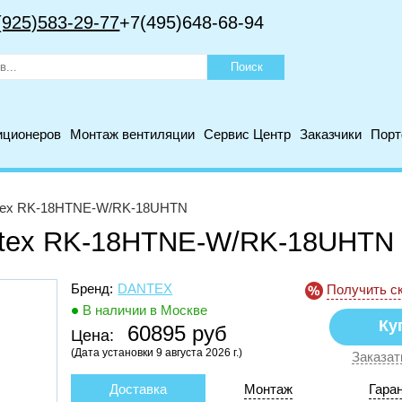
(925)583-29-77
+7(495)648-68-94
иционеров
Монтаж вентиляции
Сервис Центр
Заказчики
Пор
tex RK-18HTNE-W/RK-18UHTN
ntex RK-18HTNE-W/RK-18UHTN
Бренд:
DANTEX
Получить с
В наличии в Москве
60895 руб
Цена:
(Дата установки 9 августа 2026 г.)
Заказат
Доставка
Монтаж
Гара