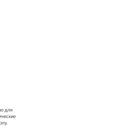
но для
ические
олу.