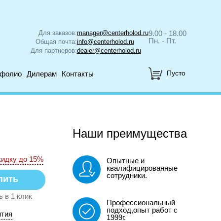
Для заказов:
manager@centerholod.ru
9.00 - 18.00
Пн. - Пт.
Общая почта:
info@centerholod.ru
Для партнеров:
dealer@centerholod.ru
Пусто
тфолио
Дилерам
Контакты
Наши преимущества
кидку до 15%
Опытные и
квалифицированные
сотрудники.
ь в 1 клик
Профессиональный
подход,опыт работ с
нтия
1999г.