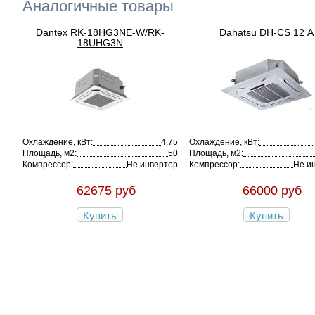
Аналогичные товары
Dantex RK-18HG3NE-W/RK-
Dahatsu DH-CS 12 А
18UHG3N
Охлаждение, кВт:
4.75
Охлаждение, кВт:
Площадь, м2:
50
Площадь, м2:
Компрессор:
Не инвертор
Компрессор:
Не и
62675 руб
66000 руб
Купить
Купить