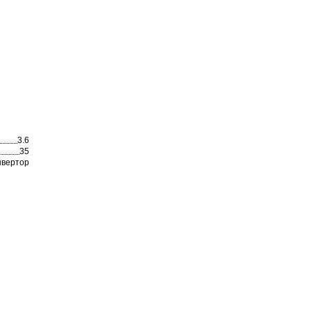
3.6
35
нвертор