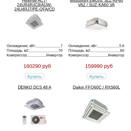
Hisense ACT-
Mitsubishi Electric SLZ-KF60
24UR4RJC8/AUW-
VA2 / SUZ-KA60 VA
24U4RJ7/PE-QFA/CD
Охлаждение, кВт:
7
Охлаждение, кВт:
5.6
Площадь, м2:
70
Площадь, м2:
60
Компрессор:
Инвертор
Компрессор:
Инвертор
160290 руб
159990 руб
Купить
Купить
DENKO DCS 48 A
Daikin FFQ60C / RXS60L