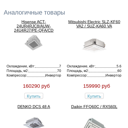
Аналогичные товары
Hisense ACT-
Mitsubishi Electric SLZ-KF60
24UR4RJC8/AUW-
VA2 / SUZ-KA60 VA
24U4RJ7/PE-QFA/CD
Охлаждение, кВт:
7
Охлаждение, кВт:
5.6
Площадь, м2:
70
Площадь, м2:
60
Компрессор:
Инвертор
Компрессор:
Инвертор
160290 руб
159990 руб
Купить
Купить
DENKO DCS 48 A
Daikin FFQ60C / RXS60L